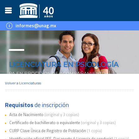
informes@unag.mx
LICENCIATURA EN PSICOLOGÍA
PA EN PROCESOS DE ACOMPAÑAMIENTO
Volver a
Licenciaturas
SICYT RVOE ESLI14202464
Requisitos
de inscripción
Acta de Nacimiento
(original y 3 copias)
Certificado de bachillerato o equivalente
(original y 3 copias)
CURP Clave Única de Registro de Población
(1 copia)
Identificación oficial (IFE, Pasaporte ó Licencia de conducir)
(1 copia)