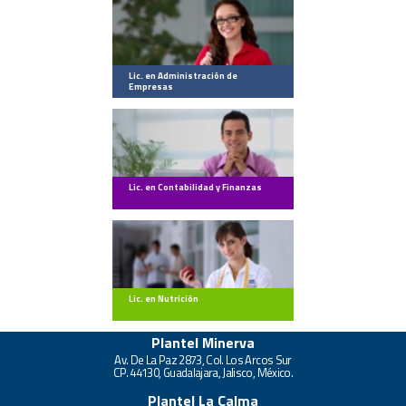
Lic. en Administración de
Empresas
Lic. en Contabilidad y Finanzas
Lic. en Nutrición
Plantel Minerva
Av. De La Paz 2873, Col. Los Arcos Sur
CP. 44130, Guadalajara, Jalisco, México.
Plantel La Calma