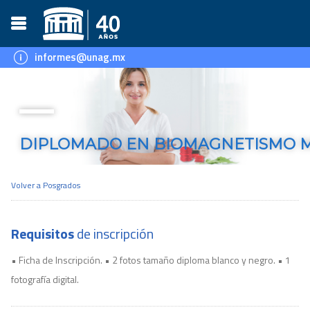
informes@unag.mx
DIPLOMADO EN BIOMAGNETISMO 
Duración
Volver a
Posgrados
60 horas curriculares
Requisitos
de inscripción
• Ficha de Inscripción. • 2 fotos tamaño diploma blanco y negro. • 1
fotografía digital.