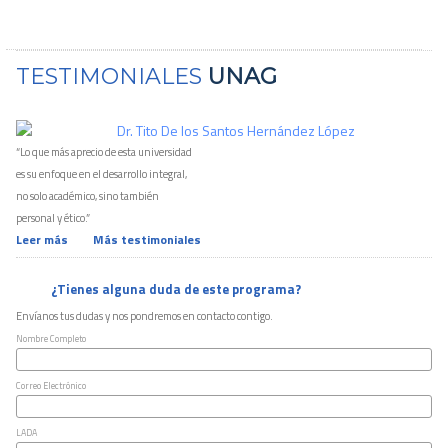
TESTIMONIALES
UNAG
Dr. Tito De los Santos Hernández López
“Lo que más aprecio de esta universidad
es su enfoque en el desarrollo integral,
no solo académico, sino también
personal y ético.”
Leer más
Más testimoniales
¿Tienes alguna duda de este programa?
Envíanos tus dudas y nos pondremos en contacto contigo.
Nombre Completo
Correo Electrónico
LADA