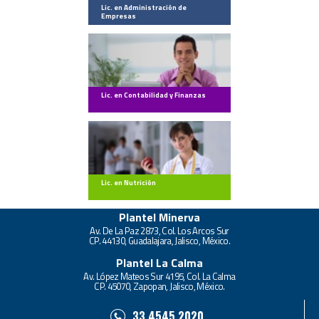
Lic. en Administración de
Empresas
Lic. en Contabilidad y Finanzas
Lic. en Nutrición
Plantel Minerva
Av. De La Paz 2873, Col. Los Arcos Sur
CP. 44130, Guadalajara, Jalisco, México.
Plantel La Calma
Av. López Mateos Sur 4195, Col. La Calma
CP. 45070, Zapopan, Jalisco, México.
33.4545.2020